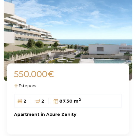
550.000€
Estepona
2
2
2
87.50 m
Apartment in Azure Zenity