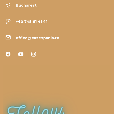
Bucharest
+40 745 61 41 41
office@casespania.ro