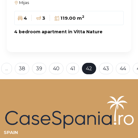
Mijas
2
4
3
119.00 m
4 bedroom apartment in Vitta Nature
...
38
39
40
41
42
43
44
SPAIN