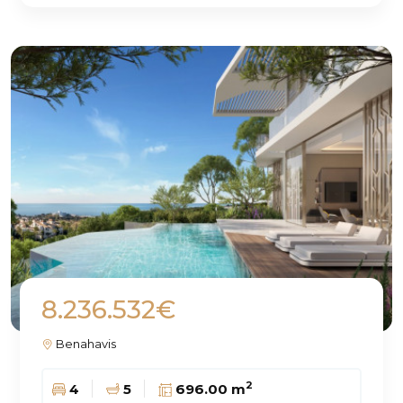
8.236.532€
Benahavis
2
4
5
696.00 m