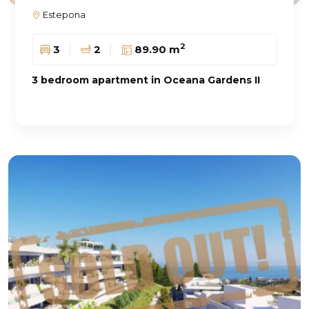
Estepona
2
3
2
89.90 m
3 bedroom apartment in Oceana Gardens II