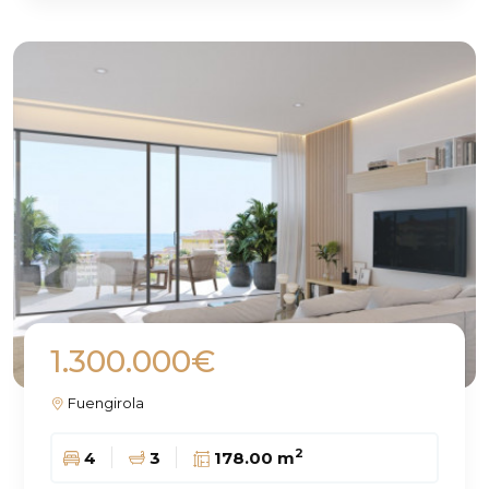
1.300.000€
Fuengirola
2
4
3
178.00 m