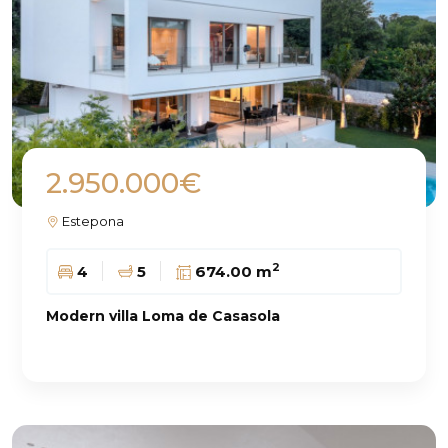
2.950.000€
Estepona
2
4
5
674.00 m
Modern villa Loma de Casasola