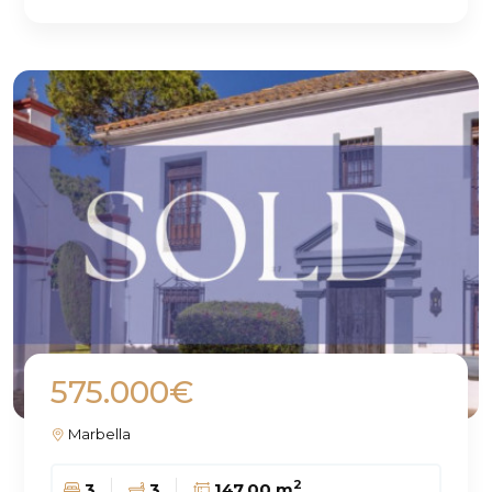
575.000€
Marbella
2
3
3
147.00 m