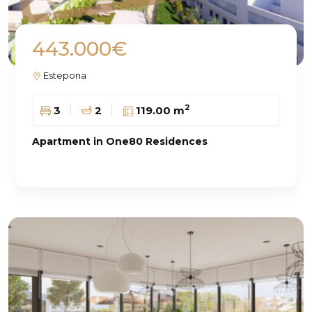
443.000€
Estepona
2
3
2
119.00 m
Apartment in One80 Residences