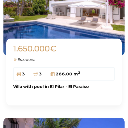
1.650.000€
Estepona
2
3
3
266.00 m
Villa with pool in El Pilar - El Paraiso