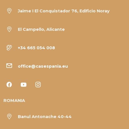
Jaime I El Conquistador 76, Edificio Noray
El Campello, Alicante
+34 665 054 008
office@casespania.eu
ROMANIA
Banul Antonache 40-44