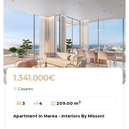
1.341.000€
Casares
2
3
4
209.00 m
Apartment In Marea - Interiors By Missoni