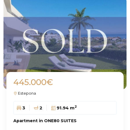
445.000€
Estepona
2
3
2
91.94 m
Apartment in ONE80 SUITES