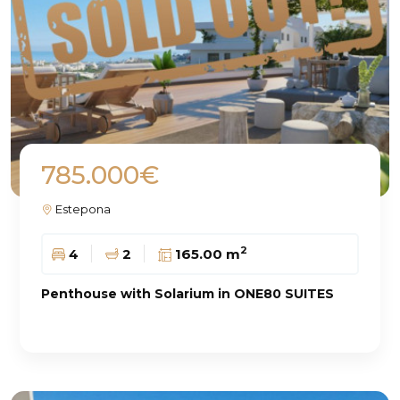
785.000€
Estepona
2
4
2
165.00 m
Penthouse with Solarium in ONE80 SUITES