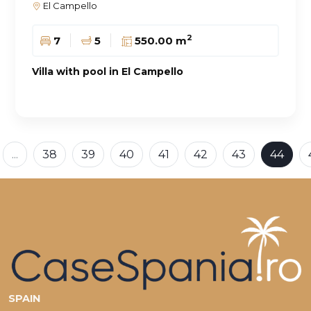
El Campello
2
7
5
550.00 m
Villa with pool in El Campello
...
38
39
40
41
42
43
44
SPAIN