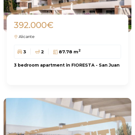
392.000€
Alicante
2
3
2
87.78 m
3 bedroom apartment in FIORESTA - San Juan