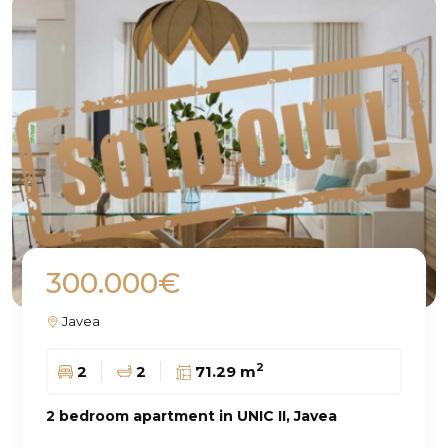
300.000€
Javea
2
2
2
71.29 m
2 bedroom apartment in UNIC II, Javea