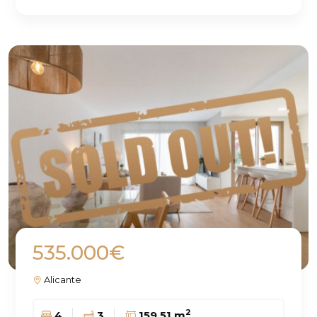
535.000€
Alicante
2
4
3
159.51 m