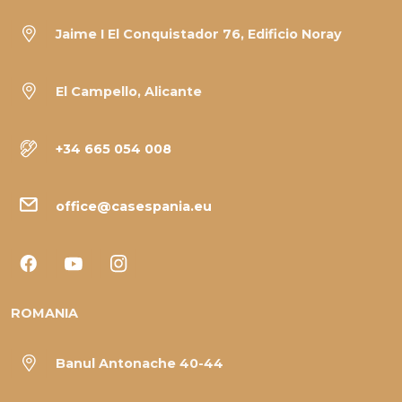
Jaime I El Conquistador 76, Edificio Noray
El Campello, Alicante
+34 665 054 008
office@casespania.eu
ROMANIA
Banul Antonache 40-44