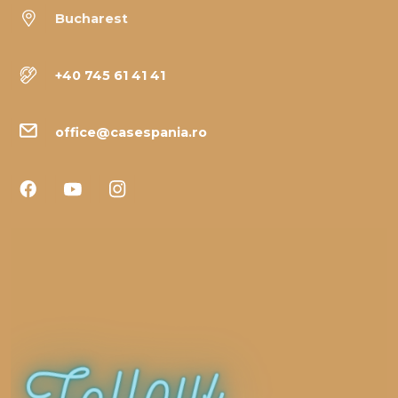
Bucharest
+40 745 61 41 41
office@casespania.ro