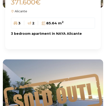
371.600€
Alicante
2
3
2
85.64 m
3 bedroom apartment in NAYA Alicante