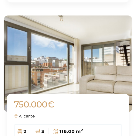
750.000€
Alicante
2
2
3
116.00 m