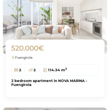
520.000€
Fuengirola
2
2
2
114.34 m
2 bedroom apartment in NOVA MARINA -
Fuengirola