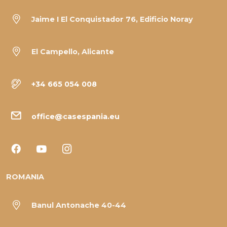
Jaime I El Conquistador 76, Edificio Noray
El Campello, Alicante
+34 665 054 008
office@casespania.eu
ROMANIA
Banul Antonache 40-44