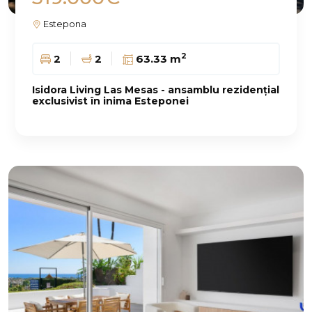
Estepona
2
2
2
63.33 m
Isidora Living Las Mesas - ansamblu rezidențial
exclusivist în inima Esteponei