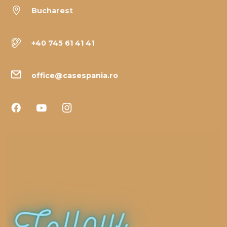
Bucharest
+40 745 61 41 41
office@casespania.ro