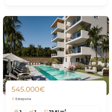
545.000€
Estepona
2
3
2
79.81 m