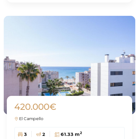
420.000€
El Campello
2
3
2
61.33 m