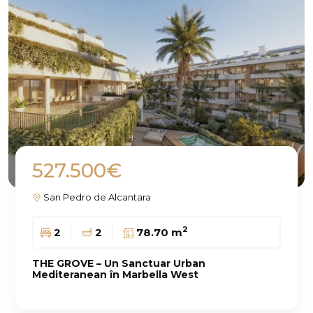
527.500€
San Pedro de Alcantara
2
2
2
78.70 m
THE GROVE – Un Sanctuar Urban
Mediteranean în Marbella West