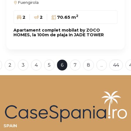
Fuengirola
2
2
2
70.65 m
Apartament complet mobilat by ZOCO
HOMES, la 100m de plaja in JADE TOWER
2
3
4
5
6
7
8
...
44
SPAIN