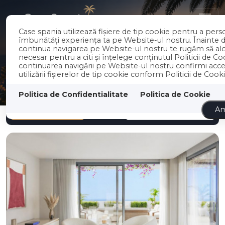
RO
EN
Case spania utilizează fişiere de tip cookie pentru a perso
îmbunătăți experiența ta pe Website-ul nostru. Înainte d
continua navigarea pe Website-ul nostru te rugăm să alo
necesar pentru a citi și înțelege conținutul Politicii de Co
continuarea navigării pe Website-ul nostru confirmi acc
utilizării fişierelor de tip cookie conform Politicii de Cooki
Politica de Confidentialitate
Politica de Cookie
Filtreaza
Cele mai noi
Am