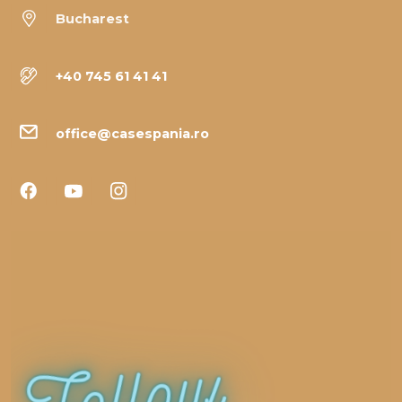
Bucharest
+40 745 61 41 41
office@casespania.ro