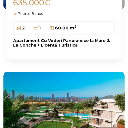
635.000€
Puerto Banus
2
2
1
60.00 m
Apartament Cu Vederi Panoramice la Mare &
La Concha + Licență Turistică