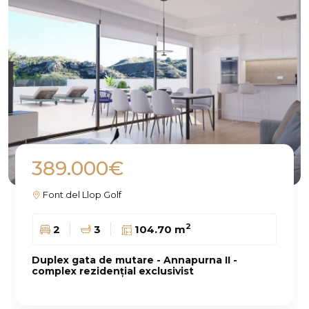
389.000€
Font del Llop Golf
2
2
3
104.70 m
Duplex gata de mutare - Annapurna II -
complex rezidențial exclusivist