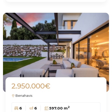
2.950.000€
Benahavis
2
6
6
597.00 m