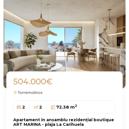
504.000€
Torremolinos
2
2
2
72.38 m
Apartament in ansamblu rezidențial boutique
ART MARINA - plaja La Carihuela