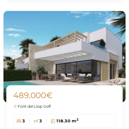
489.000€
Font del Llop Golf
2
3
3
118.30 m