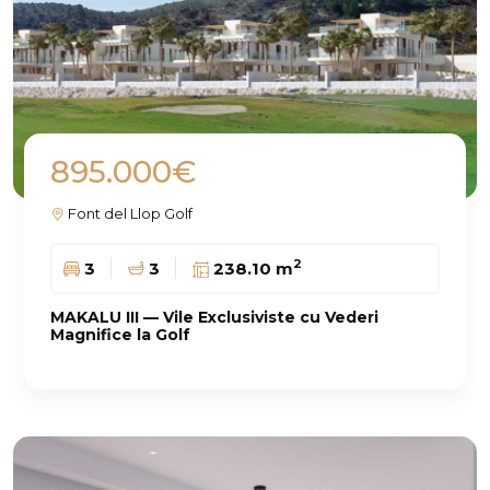
895.000€
Font del Llop Golf
2
3
3
238.10 m
MAKALU III — Vile Exclusiviste cu Vederi
Magnifice la Golf