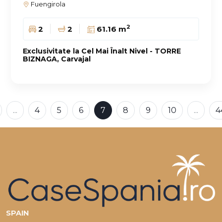
Fuengirola
2
2
2
61.16 m
Exclusivitate la Cel Mai Înalt Nivel - TORRE
BIZNAGA, Carvajal
...
4
5
6
7
8
9
10
...
4
SPAIN