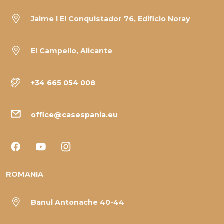
Jaime I El Conquistador 76, Edificio Noray
El Campello, Alicante
+34 665 054 008
office@casespania.eu
ROMANIA
Banul Antonache 40-44